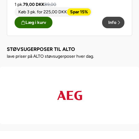
1 pk.
79,00
DKK
89,00
Køb 3 pk.
for
225,00
DKK
Spar 15%
Læg i kurv
Info
STØVSUGERPOSER TIL ALTO
lave priser på ALTO støvsugerposer hver dag.