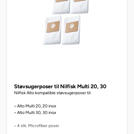
Støvsugerposer til Nilfisk Multi 20, 30
Nilfisk Alto kompatible støvsugerposer til:
• Alto Multi 20, 20 inox
• Alto Multi 30, 30 inox
• 4 stk. Microfiber poser