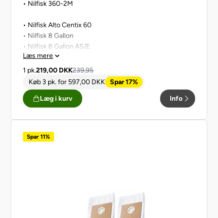
• Nilfisk 360-2M
• Nilfisk Alto Centix 60
• Nilfisk 8 Gallon
• Nilfisk 8 Gallon AS/E
Læs mere
1 pk.
219,00
DKK
239,95
Køb 3 pk.
for
597,00
DKK
Spar 17%
5 stk. Støvsugerposer
Læg i kurv
Info
Spar 11%