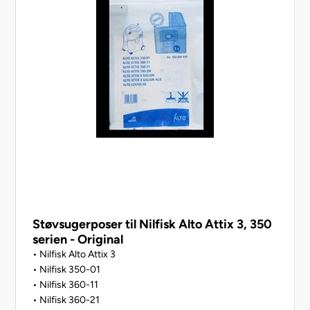
Støvsugerposer til Nilfisk Alto Attix 3, 350
serien - Original
• Nilfisk Alto Attix 3
• Nilfisk 350-01
• Nilfisk 360-11
• Nilfisk 360-21