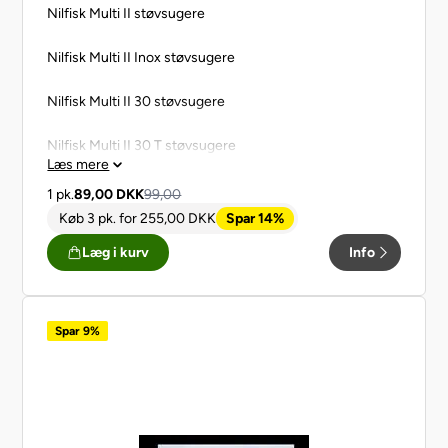
Nilfisk Multi II støvsugere
Nilfisk Multi II Inox støvsugere
Nilfisk Multi II 30 støvsugere
Nilfisk Multi II 30 T støvsugere
Læs mere
4 stk. Microfiber støvsugerposer
1 pk.
89,00
DKK
99,00
Køb 3 pk.
for
255,00
DKK
Spar 14%
Læg i kurv
Info
Spar 9%