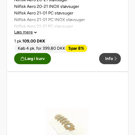
Nilfisk Aero 20-21 INOX støvsuger
Nilfisk Aero 21-01 PC støvsuger
Nilfisk Aero 21-01 PC INOX støvsuger
Nilfisk Aero 21-21 PC støvsuger
Læs mere
Nilfisk Aero 21-21 PC INOX støvsuger
Nilfisk Aero 25-01 støvsuger
1 pk.
109,00
DKK
Nilfisk Aero 25-11 støvsuger
Køb 4 pk.
for
399,80
DKK
Spar 8%
Nilfisk Aero 25-21 støvsuger
Læg i kurv
Info
Nilfisk Aero 26-01 PC X støvsuger
Nilfisk Aero 26-2L PC støvsuger
Nilfisk Aero 26-2L PC CH støvsuger
Nilfisk Aero 26-21 PC støvsuger
Nilfisk Aero 31-21 PC INOX Inox støvsuger
Nilfisk Aero 35-21 INOX støvsuger
5 stk. Fleece støvsugerposer