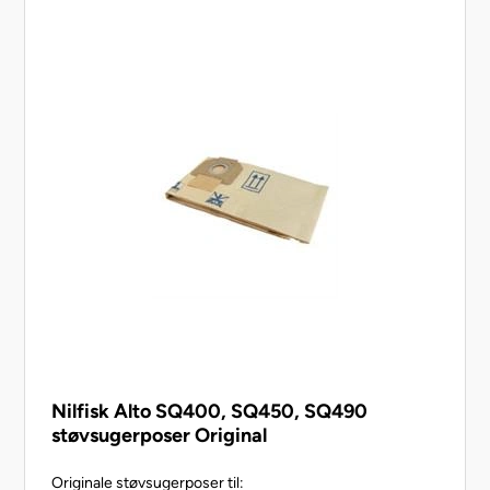
Nilfisk Alto SQ400, SQ450, SQ490
støvsugerposer Original
Originale støvsugerposer til: