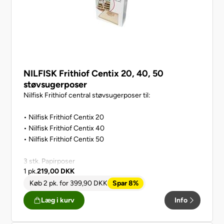
NILFISK Frithiof Centix 20, 40, 50
støvsugerposer
Nilfisk Frithiof central støvsugerposer til:
• Nilfisk Frithiof Centix 20
• Nilfisk Frithiof Centix 40
• Nilfisk Frithiof Centix 50
3 stk. Papirposer
1 pk.
219,00
DKK
Køb 2 pk.
for
399,90
DKK
Spar 8%
Læg i kurv
Info