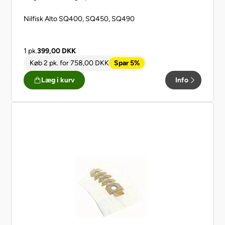
Nilfisk Alto SQ400, SQ450, SQ490
1 pk.
399,00
DKK
Køb 2 pk.
for
758,00
DKK
Spar 5%
Læg i kurv
Info