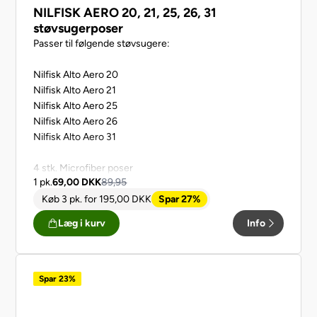
NILFISK AERO 20, 21, 25, 26, 31
støvsugerposer
Passer til følgende støvsugere:
Nilfisk Alto Aero 20
Nilfisk Alto Aero 21
Nilfisk Alto Aero 25
Nilfisk Alto Aero 26
Nilfisk Alto Aero 31
4 stk. Microfiber poser
1 pk.
69,00
DKK
89,95
Køb 3 pk.
for
195,00
DKK
Spar 27%
Læg i kurv
Info
Spar 23%