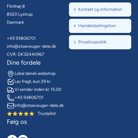
Flinthøj 8
Kontakt og information
8520 Lystrup
Danmark
Handelsbetingelser
+45 93806701
Privatlivspolitik
info@stoevsuger-dele.dk
CVR: DK32440967
Dine fordele
Lokal dansk webshop
Lav fragt, kun 29 kr.
Vi sender inden kl. 15.00
+45 93806701
info@stoevsuger-dele.dk
Trustpilot
Følg os