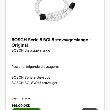
BOSCH Serie 8 BGL8 støvsugerslange -
Original
BOSCH støvsugerslange
Passer til følgende støvsugere:
BOSCH Serie 8 støvsuger
BOSCH BGL8WH3 støvsuger
Læs mere
Længde: 1,5 meter
149,00
DKK