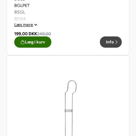
BGLPET
BSGL
BGS4
Læs mere
BGS5
BGS7
199,00
DKK
249,00
Læg i kurv
Info