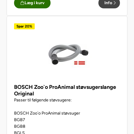
Læg i kurv
Info
Spar 20%
BOSCH Zoo`o ProAnimal støvsugerslange
Original
Passer til følgende støvsugere:
BOSCH Zoo`o ProAnimal støvsuger
BGB7
BGB8
BGLS