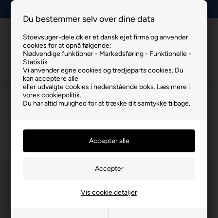
+45 93806701
Du bestemmer selv over dine data
Stoevsuger-dele.dk er et dansk ejet firma og anvender
Info
Kurv
Menu
cookies for at opnå følgende:
Nødvendige funktioner - Markedsføring - Funktionelle -
Statistik
Vi anvender egne cookies og tredjeparts cookies. Du
kan acceptere alle
eller udvalgte cookies i nedenstående boks. Læs mere i
vores cookiepolitik.
Bosch
Du har altid mulighed for at trække dit samtykke tilbage.
Du er her:
Bosch
/
Støvsugerslanger
Vis cookie detaljer