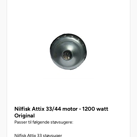
Nilfisk Attix 33/44 motor - 1200 watt
Original
Passer til følgende støvsugere:
Nilfisk Attix 33 støvsuger