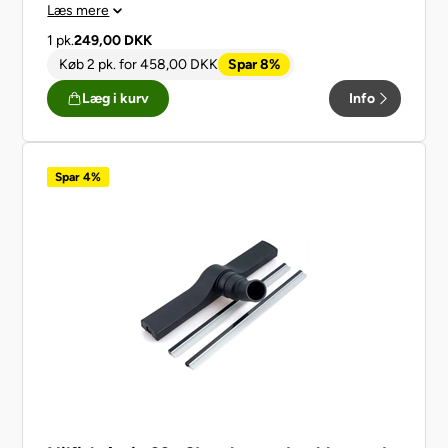
Læs mere
Nilfisk VHS 40
Nilfisk VHS 42
1 pk.
249,00
DKK
Køb 2 pk.
for
458,00
DKK
Spar 8%
Læg i kurv
Info
5 stk. Microfiber poser
Spar 4%