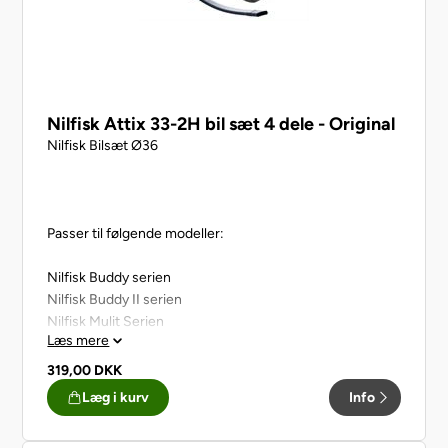
Nilfisk Attix 33-2H bil sæt 4 dele - Original
Nilfisk Bilsæt Ø36
Passer til følgende modeller:
Nilfisk Buddy serien
Nilfisk Buddy II serien
Nilfisk Mulit Serien
Læs mere
Nilfisk Multi II serien
319,00
DKK
Nilfisk Aero serien
Læg i kurv
Info
Nilfisk Attix Ø36 serien