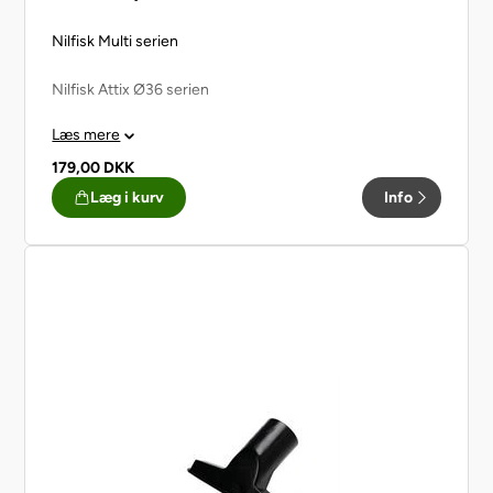
Nilfisk Multi serien
Nilfisk Attix Ø36 serien
Læs mere
179,00
DKK
Læg i kurv
Info