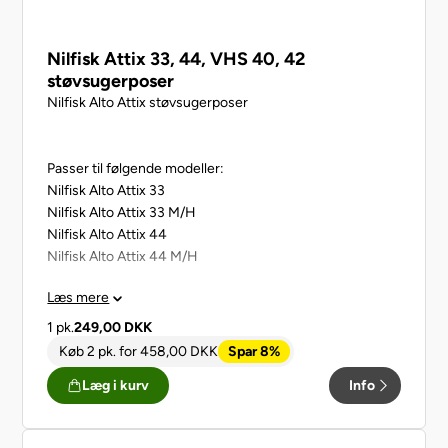
Nilfisk Attix 33, 44, VHS 40, 42
støvsugerposer
Nilfisk Alto Attix støvsugerposer
Passer til følgende modeller:
Nilfisk Alto Attix 33
Nilfisk Alto Attix 33 M/H
Nilfisk Alto Attix 44
Nilfisk Alto Attix 44 M/H
Læs mere
Nilfisk VHS 40
Nilfisk VHS 42
1 pk.
249,00
DKK
Køb 2 pk.
for
458,00
DKK
Spar 8%
Læg i kurv
Info
5 stk. Microfiber poser