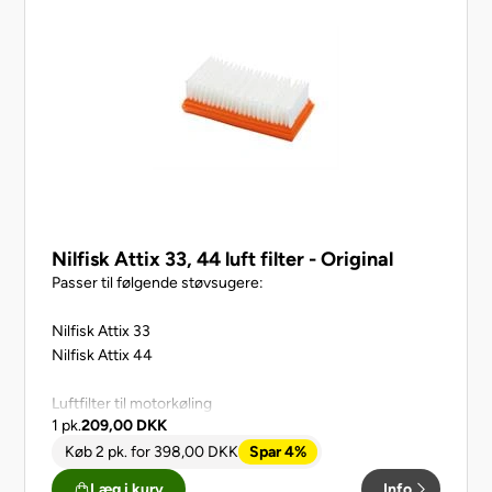
Nilfisk Attix 33, 44 luft filter - Original
Passer til følgende støvsugere:
Nilfisk Attix 33
Nilfisk Attix 44
Luftfilter til motorkøling
1 pk.
209,00
DKK
Køb 2 pk.
for
398,00
DKK
Spar 4%
Læg i kurv
Info