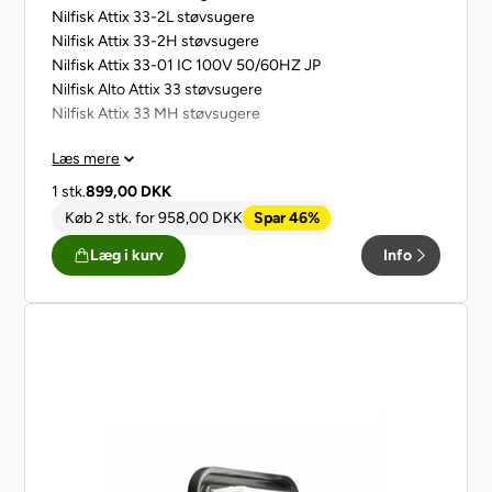
Nilfisk Attix 33-2L støvsugere
Nilfisk Attix 33-2H støvsugere
Nilfisk Attix 33-01 IC 100V 50/60HZ JP
Nilfisk Alto Attix 33 støvsugere
Nilfisk Attix 33 MH støvsugere
Læs mere
Nilfisk Attix 44 støvsugere
Nilfisk Attix 44-2L støvsugere
1 stk.
899,00
DKK
Nilfisk Attix 44 MH støvsugere
Køb 2 stk.
for
958,00
DKK
Spar 46%
Nilfisk Attix 44 2 H støvsugere
Læg i kurv
Info