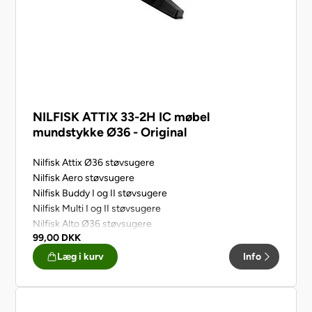
NILFISK ATTIX 33-2H IC møbel
mundstykke Ø36 - Original
Nilfisk Attix Ø36 støvsugere
Nilfisk Aero støvsugere
Nilfisk Buddy I og II støvsugere
Nilfisk Multi I og II støvsugere
Nilfisk Alto Ø36 støvsugere
99,00
DKK
Læg i kurv
Info