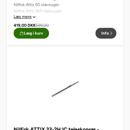
Nilfisk Attix 50 støvsuger
Nilfisk Attix 560 støvsuger
Læs mere
Nilfisk Attix 751 støvsuger
Nilfisk Attix 761 støvsuger
419,00
DKK
599,00
Nilfisk Attix 961 støvsuger
Læg i kurv
Info
Nilfisk Attix 965 støvsuger
Nilfisk ATTIX 33-2H IC teleskoprør -