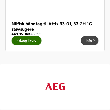
Nilfisk håndtag til Attix 33-01, 33-2H 1C
støvsugere
449,95
DKK
469,95
Læg i kurv
Info