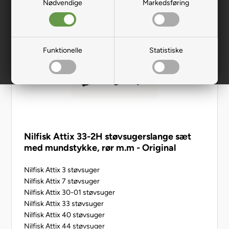
Nødvendige
Markedsføring
Spar 30%
Funktionelle
Statistiske
Nilfisk Attix 33-2H støvsugerslange sæt
med mundstykke, rør m.m - Original
Nilfisk Attix 3 støvsuger
Nilfisk Attix 7 støvsuger
Nilfisk Attix 30-01 støvsuger
Nilfisk Attix 33 støvsuger
Nilfisk Attix 40 støvsuger
Nilfisk Attix 44 støvsuger