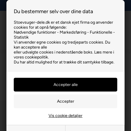
Vi sender inden kl. 15.00
Du bestemmer selv over dine data
Stoevsuger-dele.dk er et dansk ejet firma og anvender
Info
Kurv
Menu
cookies for at opnå følgende:
Nødvendige funktioner - Markedsføring - Funktionelle -
Statistik
Vi anvender egne cookies og tredjeparts cookies. Du
kan acceptere alle
eller udvalgte cookies i nedenstående boks. Læs mere i
vores cookiepolitik.
NILFISK ATTIX 33-2H IC STØVSUGER
Du har altid mulighed for at trække dit samtykke tilbage.
TILBEHØR
Du er her:
NILFISK ATTIX 33-2H IC STØVSUGER TILBEHØR
/
ØVRIG
Vis cookie detaljer