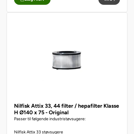
Nilfisk Attix 33, 44 filter / hepafilter Klasse
H Ø140 x 75 - Original
Passer til følgende industristøvsugere:
Nilfisk Attix 33 støvsugere