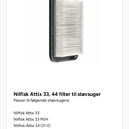
Nilfisk Attix 33, 44 filter til støvsuger
Passer til følgende stævsugere:
Nilfisk Attix 33
Nilfisk Attix 33 M/H
NIlfisk Attix 33-01 IC