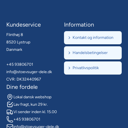
Kundeservice
Information
Flinthøj 8
Kontakt og information
8520 Lystrup
Danmark
Handelsbetingelser
+45 93806701
Privatlivspolitik
info@stoevsuger-dele.dk
CVR: DK32440967
Dine fordele
Lokal dansk webshop
Lav fragt, kun 29 kr.
Vi sender inden kl. 15.00
+45 93806701
info@stoevsuger-dele.dk