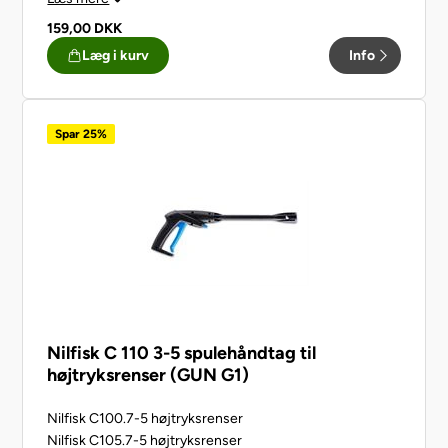
Håndtag Click System, nemt at sætte på.
159,00
DKK
Læg i kurv
Info
Spar 25%
Nilfisk C 110 3-5 spulehåndtag til
højtryksrenser (GUN G1)
Nilfisk C100.7-5 højtryksrenser
Nilfisk C105.7-5 højtryksrenser