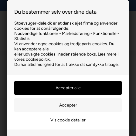
+45 93806701
Du bestemmer selv over dine data
Stoevsuger-dele.dk er et dansk ejet firma og anvender
Info
Kurv
Menu
cookies for at opnå følgende:
Nødvendige funktioner - Markedsføring - Funktionelle -
Statistik
Vi anvender egne cookies og tredjeparts cookies. Du
kan acceptere alle
eller udvalgte cookies i nedenstående boks. Læs mere i
vores cookiepolitik.
Nilfisk C 110.7-5 Højtrykrenser Tilbehør
Du har altid mulighed for at trække dit samtykke tilbage.
Du er her:
Nilfisk C 110.7-5 Højtrykrenser Tilbehør
/
ØVRIGE VARER
/
Ø
Vis cookie detaljer