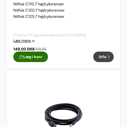
Nilfisk C110.7 højtryksrenser
Nilfisk C120.7 højtryksrenser
Nilfisk C125.7 højtryksrenser
Original G1 spulehåndtag/pistol fra Nilfisk.
Læs mere
149,00
DKK
199,95
Læg i kurv
Info