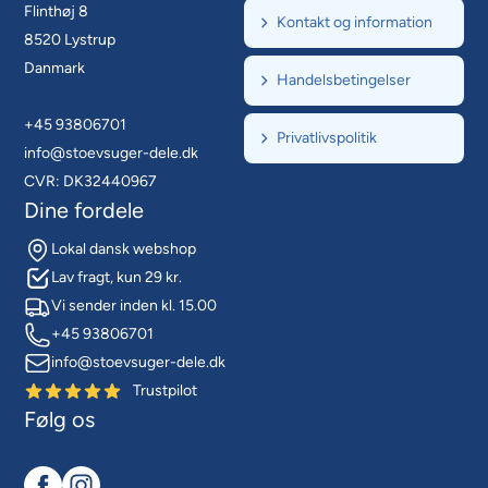
Flinthøj 8
Kontakt og information
8520 Lystrup
Danmark
Handelsbetingelser
+45 93806701
Privatlivspolitik
info@stoevsuger-dele.dk
CVR: DK32440967
Dine fordele
Lokal dansk webshop
Lav fragt, kun 29 kr.
Vi sender inden kl. 15.00
+45 93806701
info@stoevsuger-dele.dk
Trustpilot
Følg os