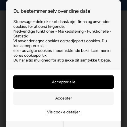
+45 93806701
Du bestemmer selv over dine data
Stoevsuger-dele.dk er et dansk ejet firma og anvender
Info
Kurv
Menu
cookies for at opnå følgende:
Nødvendige funktioner - Markedsføring - Funktionelle -
Statistik
Vi anvender egne cookies og tredjeparts cookies. Du
kan acceptere alle
eller udvalgte cookies i nedenstående boks. Læs mere i
vores cookiepolitik.
ROWENTA
Du har altid mulighed for at trække dit samtykke tilbage.
Du er her:
ROWENTA
/
Støvsugerslanger
Vis cookie detaljer