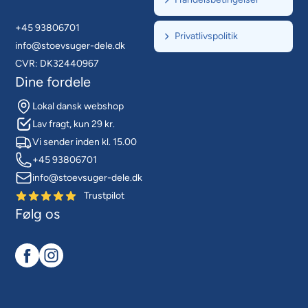
+45 93806701
Privatlivspolitik
info@stoevsuger-dele.dk
CVR: DK32440967
Dine fordele
Lokal dansk webshop
Lav fragt, kun 29 kr.
Vi sender inden kl. 15.00
+45 93806701
info@stoevsuger-dele.dk
Trustpilot
Følg os