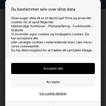
Lav fragt, kun 29 kr.
Du bestemmer selv over dine data
Stoevsuger-dele.dk er et dansk ejet firma og anvender
Info
Kurv
Menu
cookies for at opnå følgende:
Nødvendige funktioner - Markedsføring - Funktionelle -
Statistik
Vi anvender egne cookies og tredjeparts cookies. Du
kan acceptere alle
eller udvalgte cookies i nedenstående boks. Læs mere i
vores cookiepolitik.
Numatic Hepa-filter
Du har altid mulighed for at trække dit samtykke tilbage.
Du er her:
Numatic Hepa-filter
/
Hepa-filter
Vis cookie detaljer