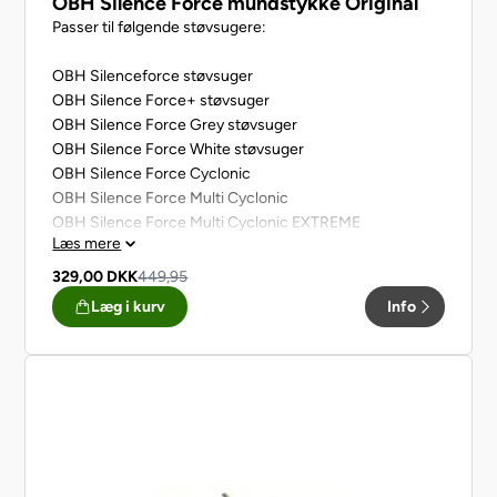
OBH Silence Force mundstykke Original
Passer til følgende støvsugere:
OBH Silenceforce støvsuger
OBH Silence Force+ støvsuger
OBH Silence Force Grey støvsuger
OBH Silence Force White støvsuger
OBH Silence Force Cyclonic
OBH Silence Force Multi Cyclonic
OBH Silence Force Multi Cyclonic EXTREME
Læs mere
OBH Xtrem Power støvsuger
OBH Compact Force støvsuger
329,00
DKK
449,95
Læg i kurv
Info