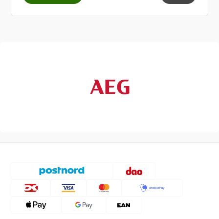
Teleskoprør der nemt kan justeres til den rigtige
arbejdshøjde.