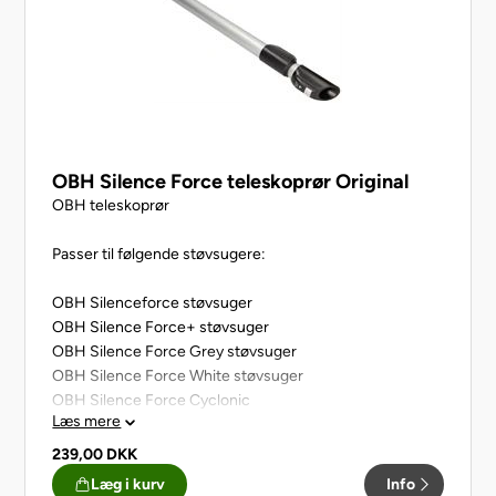
OBH Silence Force teleskoprør Original
OBH teleskoprør
Passer til følgende støvsugere:
OBH Silenceforce støvsuger
OBH Silence Force+ støvsuger
OBH Silence Force Grey støvsuger
OBH Silence Force White støvsuger
OBH Silence Force Cyclonic
Læs mere
OBH Silence Force Multi Cyclonic
OBH Silence Force Multi Cyclonic EXTREME
239,00
DKK
Læg i kurv
Info