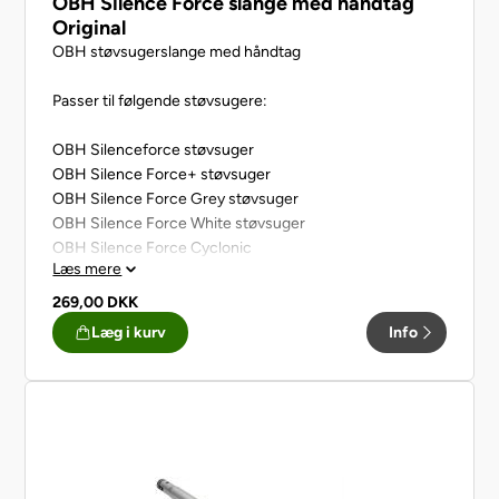
OBH Silence Force slange med håndtag
Original
OBH støvsugerslange med håndtag
Passer til følgende støvsugere:
OBH Silenceforce støvsuger
OBH Silence Force+ støvsuger
OBH Silence Force Grey støvsuger
OBH Silence Force White støvsuger
OBH Silence Force Cyclonic
Læs mere
OBH Silence Force Multi Cyclonic
OBH Silence Force Multi Cyclonic EXTREME
269,00
DKK
Læg i kurv
Info
Komplet slange med håndtag/ møbelbørste.