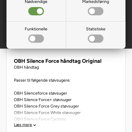
Nødvendige
Markedsføring
Funktionelle
Statistiske
OBH Silence Force håndtag Original
OBH håndtag
Passer til følgende støvsugere:
OBH Silenceforce støvsuger
OBH Silence Force+ støvsuger
OBH Silence Force Grey støvsuger
OBH Silence Force White støvsuger
OBH Silence Force Cyclonic
Læs mere
OBH Silence Force Multi Cyclonic