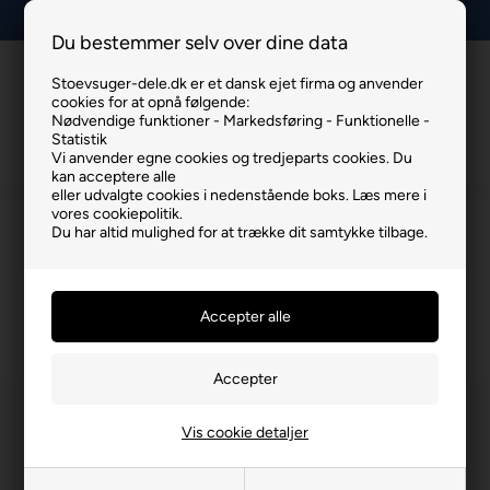
Lav fragt, kun 29 kr.
Du bestemmer selv over dine data
Stoevsuger-dele.dk er et dansk ejet firma og anvender
Info
Kurv
Menu
cookies for at opnå følgende:
Nødvendige funktioner - Markedsføring - Funktionelle -
Statistik
Vi anvender egne cookies og tredjeparts cookies. Du
kan acceptere alle
eller udvalgte cookies i nedenstående boks. Læs mere i
vores cookiepolitik.
OBH SILENCE FORCE STØVSUGER
Du har altid mulighed for at trække dit samtykke tilbage.
TILBEHØR
Du er her:
OBH SILENCE FORCE STØVSUGER TILBEHØR
/
Øvrige va
Vis cookie detaljer