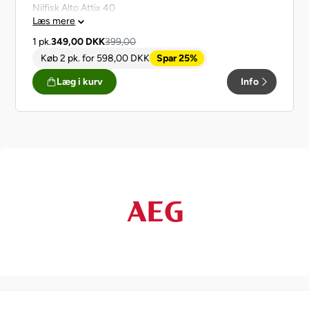
Nilfisk Alto Attix 40
Læs mere
Nilfisk Attix 50
1 pk.
349,00
DKK
399,00
Nilfisk Alto Attix 50
Køb 2 pk.
for
598,00
DKK
Spar 25%
Læg i kurv
Info
2 stk. Filter