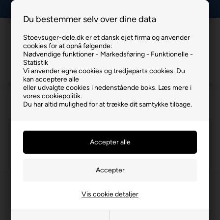
Lav fragt, kun 29 kr.
Du bestemmer selv over dine data
Stoevsuger-dele.dk er et dansk ejet firma og anvender
Info
Kurv
Menu
cookies for at opnå følgende:
Nødvendige funktioner - Markedsføring - Funktionelle -
Statistik
Vi anvender egne cookies og tredjeparts cookies. Du
kan acceptere alle
eller udvalgte cookies i nedenstående boks. Læs mere i
vores cookiepolitik.
NILFISK ATTIX 30-2M XC STØVSUGER
Du har altid mulighed for at trække dit samtykke tilbage.
TILBEHØR
Du er her:
NILFISK ATTIX 30-2M XC STØVSUGER TILBEHØR
/
ØVER
Vis cookie detaljer