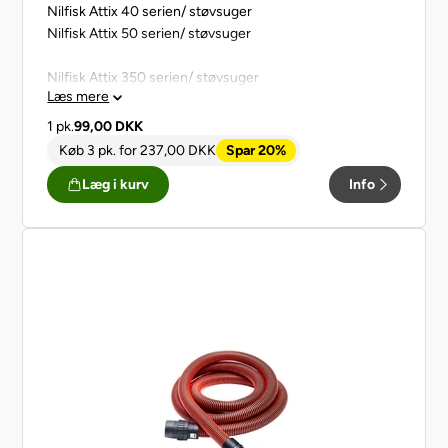
Nilfisk Attix 40 serien/ støvsuger
Nilfisk Attix 50 serien/ støvsuger
Nilfisk Attix 350 serien/ støvsuger
Læs mere
Nilfisk Attix 360 serien/ støvsuger
Nilfisk Attix 590-21 serien/ støvsuger
1 pk.
99,00
DKK
Køb 3 pk.
for
237,00
DKK
Spar 20%
5 stk. Microfiber poser
Læg i kurv
Info