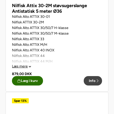
Nilfisk Attix 30-2M støvsugerslange
Antistatisk 5 meter Ø36
Nilfisk Alto ATTIX 30-01
​​​​​​​Nilfisk ATTIX 30-2M
Nilfisk Alto ATTIX 30/50/7 H-klasse
Nilfisk Alto ATTIX 30/50/7 M-klasse
Nilfisk Alto ATTIX 33
Nilfisk Alto ATTIX M/H
Nilfisk Alto ATTIX 40 INOX
Nilfisk Alto ATTIX 44
Nilfisk Alto ATTIX 44 M/H
Læs mere
Nilfisk Alto ATTIX 50
Nilfisk Alto ATTIX 560-21 XC
879,00
DKK
Nilfisk Alto ATTIX 7
Læg i kurv
Info
Spar 13%