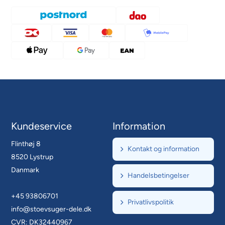
Kundeservice
Information
Flinthøj 8
Kontakt og information
8520 Lystrup
Danmark
Handelsbetingelser
+45 93806701
Privatlivspolitik
info@stoevsuger-dele.dk
CVR: DK32440967