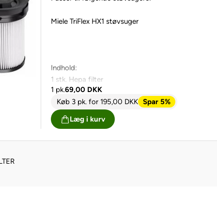
Miele TriFlex HX1 støvsuger
Indhold:
1 stk. Hepa filter
1 pk.
69,00
DKK
Køb 3 pk.
for
195,00
DKK
Spar 5%
Læg i kurv
LTER