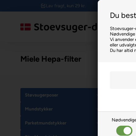
Lav fragt, kun 29 kr.
Du best
Stoevsuger-d
Nødvendige f
Vi anvender 
eller udvalg
Du har altid 
Miele Hepa-filter
Støvsugerposer
Mundstykker
Nødvendig
Parketmundstykker