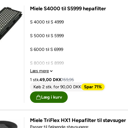
Miele S4000 til S5999 hepafilter
S 4000 til S 4999
S 5000 til S 5999
S 6000 til S 6999
S 8000 til S 8999
Læs mere
• C2
1 stk.
49,00
DKK
159,95
• C3
Køb 2 stk.
for
90,00
DKK
Spar 71%
Læg i kurv
• Miele S8 Uniq
• Ecoline
• Cat & Dog
Miele TriFlex HX1 Hepafilter til støvsuger
Passer til følgende støvsugere: