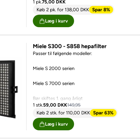
1 pk.
75,00
DKK
Miele S5000 til S5999 serien
Køb 2 pk.
for
138,00
DKK
Spar 8%
Miele S4000 til S4999 serien
Læg i kurv
SF HA-50 - H 13 hepafilter uoriginal
Hepafiler bør skiftes 1. gang årligt
Miele S300 - S858 hepafilter
Passer til følgende modeller:
Miele S 2000 serien
Miele S 7000 serien
Bør skiftes 1. gang årligt
1 stk.
59,00
DKK
149,95
Køb 2 stk.
for
110,00
DKK
Spar 63%
Læg i kurv