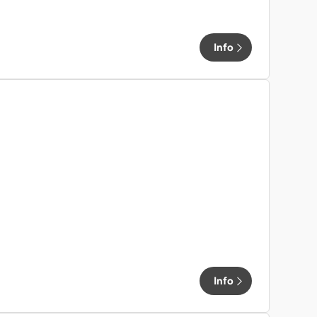
Info
Info