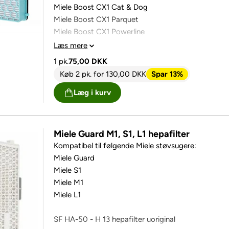
Miele Boost CX1 Cat & Dog
Miele Boost CX1 Parquet
Miele Boost CX1 Powerline
Læs mere
1 pk.
75,00
DKK
Køb 2 pk.
for
130,00
DKK
Spar 13%
Læg i kurv
Miele Guard M1, S1, L1 hepafilter
Kompatibel til følgende Miele støvsugere:
Miele Guard
Miele S1
Miele M1
Miele L1
SF HA-50 - H 13 hepafilter uoriginal