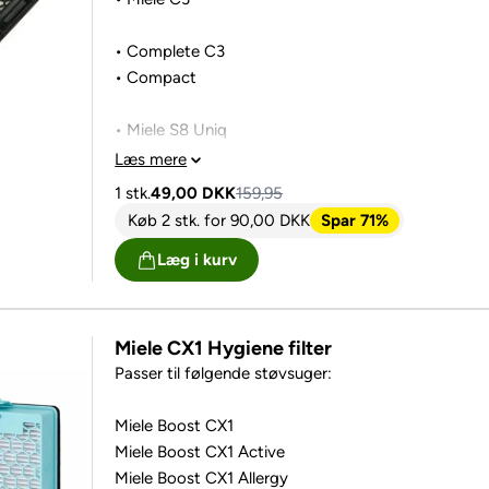
• Complete C3
• Compact
• Miele S8 Uniq
• Ecoline
Læs mere
• Cat & Dog
1 stk.
49,00
DKK
159,95
Køb 2 stk.
for
90,00
DKK
Spar 71%
S 4000 til S 4999
Læg i kurv
S 5000 til S 5999
S 6000 til S 6999
S 8000 til S 8999
Miele CX1 Hygiene filter
Passer til følgende støvsuger:
Miele Boost CX1
Miele Boost CX1 Active
Miele Boost CX1 Allergy