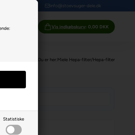
info@stoevsuger-dele.dk
Info
Vis indkøbskurv
: 0,00 DKK
ende:
Du er her:
Miele Hepa-filter
/
Hepa-filter
Statistiske