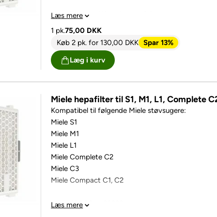
Hepafiler bør skiftes 1. gang årligt
Læs mere
1 pk.
75,00
DKK
Køb 2 pk.
for
130,00
DKK
Spar 13%
Læg i kurv
Miele hepafilter til S1, M1, L1, Complete
Kompatibel til følgende Miele støvsugere:
Miele S1
Miele M1
Miele L1
Miele Complete C2
Miele C3
Miele Compact C1, C2
Miele S8000 til S8999 serien
Læs mere
Miele S6000 til S6999 serien