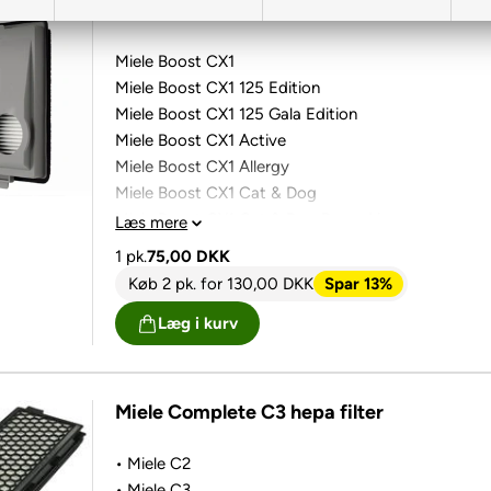
Passer til følgende støvsuger:
Miele Boost CX1
Miele Boost CX1 125 Edition
Miele Boost CX1 125 Gala Edition
Miele Boost CX1 Active
Miele Boost CX1 Allergy
Miele Boost CX1 Cat & Dog
Miele Boost CX1 Cat & Dog PowerLine
Læs mere
Miele Boost CX1 Parquet
1 pk.
75,00
DKK
Miele Boost CX1 Parquet PowerLine
Køb 2 pk.
for
130,00
DKK
Spar 13%
Miele Boost CX1 Powerline
Læg i kurv
Miele Complete C3 hepa filter
• Miele C2
• Miele C3