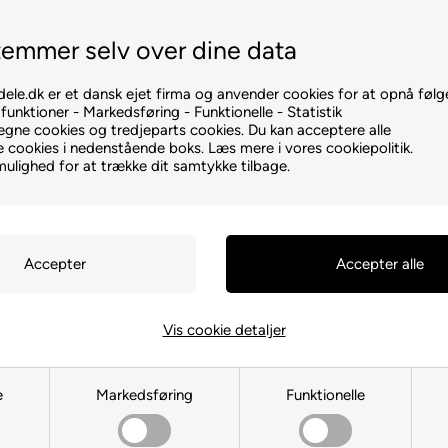
Vi sender inden kl. 15.00
+45 93806701
emmer selv over dine data
ele.dk er et dansk ejet firma og anvender cookies for at opnå følg
unktioner - Markedsføring - Funktionelle - Statistik
egne cookies og tredjeparts cookies. Du kan acceptere alle
te cookies i nedenstående boks. Læs mere i vores cookiepolitik.
mulighed for at trække dit samtykke tilbage.
Vis cookie detaljer
e
Markedsføring
Funktionelle
Miele Boost CX1 filter