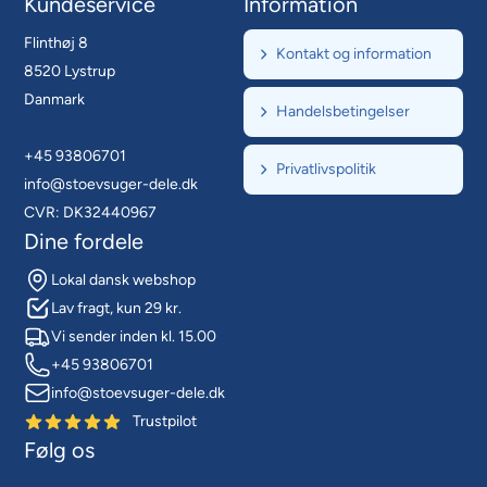
Kundeservice
Information
Flinthøj 8
Kontakt og information
8520 Lystrup
Danmark
Handelsbetingelser
+45 93806701
Privatlivspolitik
info@stoevsuger-dele.dk
CVR: DK32440967
Dine fordele
Lokal dansk webshop
Lav fragt, kun 29 kr.
Vi sender inden kl. 15.00
+45 93806701
info@stoevsuger-dele.dk
Trustpilot
Følg os