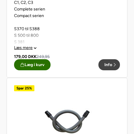
C1, C2, C3
Complete serien
Compact serien
S370 til S388
S 500 til 800
S 381
Læs mere
S 384
S 4000 til 4999
179,00
DKK
249,95
S 5000 til 5999
Læg i kurv
Info
S 8000 til 8999
Spar 25%