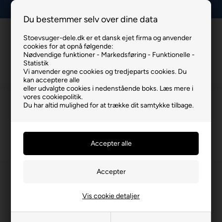
Vi sender inden kl. 15.00
Du bestemmer selv over dine data
Stoevsuger-dele.dk er et dansk ejet firma og anvender
Info
Kurv
Menu
cookies for at opnå følgende:
Nødvendige funktioner - Markedsføring - Funktionelle -
Statistik
Vi anvender egne cookies og tredjeparts cookies. Du
kan acceptere alle
eller udvalgte cookies i nedenstående boks. Læs mere i
vores cookiepolitik.
Miele
Du har altid mulighed for at trække dit samtykke tilbage.
Du er her:
Miele
/
Støvsugerslanger
Vis cookie detaljer
Spar 28%