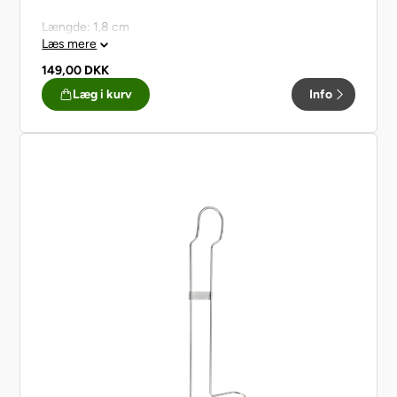
Længde: 1,8 cm
Læs mere
149,00
DKK
Læg i kurv
Info