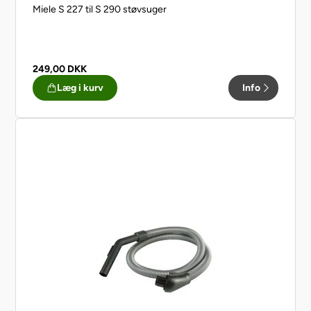
Miele S 227 til S 290 støvsuger
249,00
DKK
Læg i kurv
Info