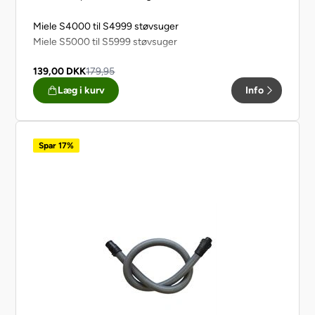
Miele S4000 til S4999 støvsuger
Miele S5000 til S5999 støvsuger
139,00
DKK
179,95
Læg i kurv
Info
Spar 17%