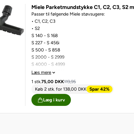
Miele Parketmundstykke C1, C2, C3, S2 
Passer til følgende Miele støvsugere:
• C1, C2, C3
• S2
S 140 - S 168
S 227 - S 456i
S 500 - S 858
S 2000 - S 2999
S 4000 - S 4999
S 5000 - S 5999
Læs mere
S 6000 - S 6999
1 stk.
75,00
DKK
119,95
S 8000 - S 8999
Køb 2 stk.
for
138,00
DKK
Spar 42%
Læg i kurv
• Miele Compact serien
• Miele Automatic
• Miele Black Diamond
Parketmundstykke 32-40 mm rør