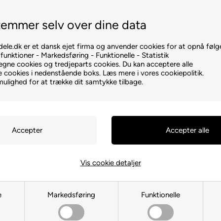
Vi sender inden kl. 15.00
+45 93806701
emmer selv over dine data
ele.dk er et dansk ejet firma og anvender cookies for at opnå følg
unktioner - Markedsføring - Funktionelle - Statistik
egne cookies og tredjeparts cookies. Du kan acceptere alle
te cookies i nedenstående boks. Læs mere i vores cookiepolitik.
mulighed for at trække dit samtykke tilbage.
Vis cookie detaljer
e
Markedsføring
Funktionelle
Miele C1, C2, C3 parketmundstykke 30 cm