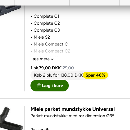
Passer til følgende Miele støvsugere:
• Complete C1
• Complete C2
• Complete C3
• Miele S2
• Miele Compact C1
• Miele Compact C2
• S400 - S499
Læs mere
• S600 - S699
1 pk.
79,00
DKK
129,00
• S800 - S899
Køb 2 pk.
for
138,00
DKK
Spar 46%
• S2000 - S2999
Læg i kurv
• S4000 - S4999
• S5000 - S5999
• S6000 - S6999
• S8000 - S8999
Miele parket mundstykke Universal
Parket mundstykke med rør dimension Ø35
Passer til: