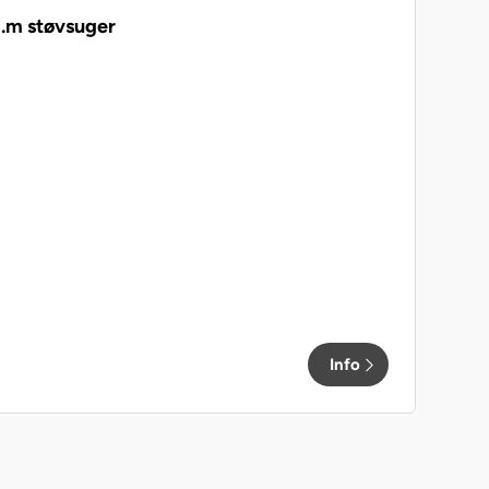
m.m støvsuger
Info