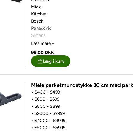
Miele
Kärcher
Bosch
Panasonic
Simens
Starmix
Læs mere
Alle rør med 35 mm i rørdimension
99,00
DKK
Læg i kurv
Perfekt til klinker og trægulve.
Miele parketmundstykke 30 cm med parker
• S400 - S499
• S600 - S699
• S800 - S899
• S2000 - S2999
• S4000 - S4999
• S5000 - S5999