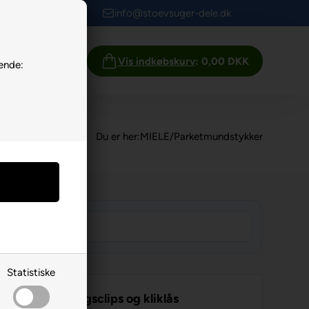
info@stoevsuger-dele.dk
Info
Vis indkøbskurv
: 0,00 DKK
ende:
Du er her:
MIELE
/
Parketmundstykker
Statistiske
 med parkeringsclips og kliklås