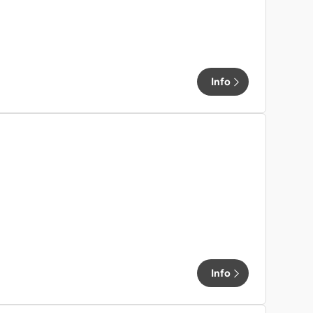
Info
Info