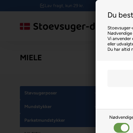
Lav fragt, kun 29 kr.
Du best
Stoevsuger-d
Nødvendige f
Vi anvender 
eller udvalg
Du har altid 
MIELE
Støvsugerposer
Mundstykker
Nødvendig
Parketmundstykker
Spar 39%