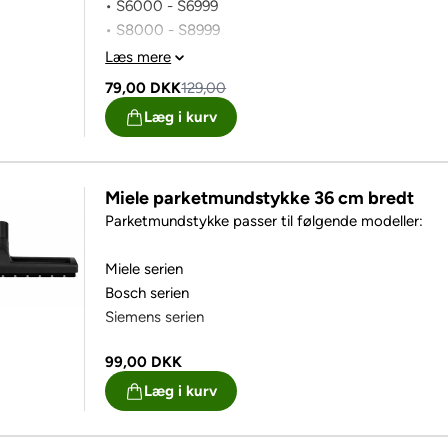
• S6000 - S6999
• S8000 - S8999
Læs mere
79,00
DKK
129,00
Læg i kurv
Miele parketmundstykke 36 cm bredt
Parketmundstykke passer til følgende modeller:
Miele serien
Bosch serien
Siemens serien
99,00
DKK
Læg i kurv