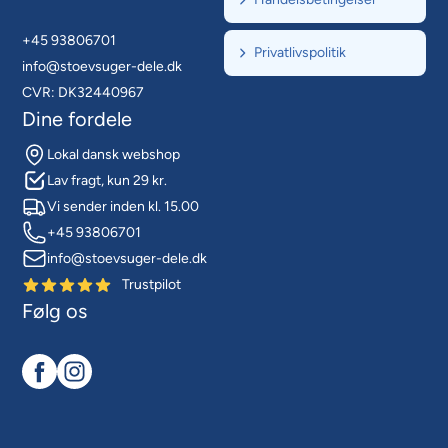
+45 93806701
Privatlivspolitik
info@stoevsuger-dele.dk
CVR: DK32440967
Dine fordele
Lokal dansk webshop
Lav fragt, kun 29 kr.
Vi sender inden kl. 15.00
+45 93806701
info@stoevsuger-dele.dk
Trustpilot
Følg os