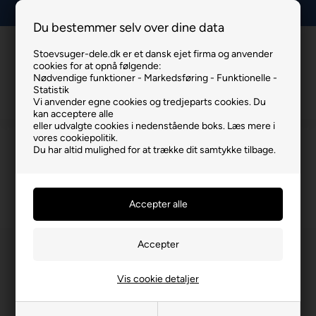
Lav fragt, kun 29 kr.
Du bestemmer selv over dine data
Stoevsuger-dele.dk er et dansk ejet firma og anvender
Info
Kurv
Menu
cookies for at opnå følgende:
Nødvendige funktioner - Markedsføring - Funktionelle -
Statistik
Vi anvender egne cookies og tredjeparts cookies. Du
kan acceptere alle
eller udvalgte cookies i nedenstående boks. Læs mere i
vores cookiepolitik.
NILFISK HØJTRYKSRENSER SLANGE
Du har altid mulighed for at trække dit samtykke tilbage.
Du er her:
NILFISK HØJTRYKSRENSER SLANGE
/
ØVRIGE VARER
/
Øv
Vis cookie detaljer