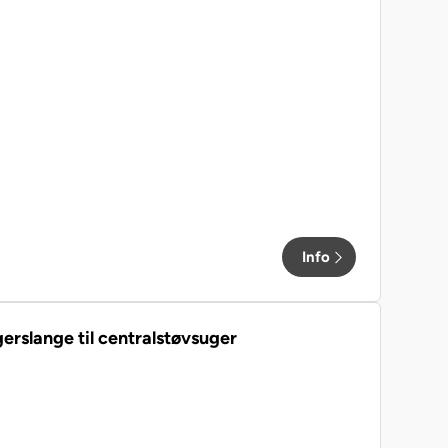
ger
Info
erslange til centralstøvsuger