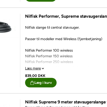
Nilfisk Performer, Supreme støvsugerslang
Nilfisk slange til central støvsuger.
Passer til modeller med Wireless (fjernbetjening)
Nilfisk Performer 100 wireless
Nilfisk Performer 150 wireless
Nilfisk Performer 250 wireless
Nilfisk Performer LCD display (håndtag)
Læs mere
839,00
DKK
Nilfisk Supreme 100 wireless
Læg i kurv
Nilfisk Supreme 150 wireless
Nilfisk Supreme 250 wireless
Nilfisk Supreme 9 meter støvsugerslange 
Nilfisk Supreme LCD display (Håndtag)