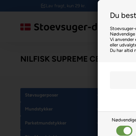
Lav fragt, kun 29 kr.
Du best
Stoevsuger-d
Nødvendige f
Vi anvender 
eller udvalg
Du har altid 
NILFISK SUPREME CENTRALST
Støvsugerposer
Mundstykker
Nødvendig
Parketmundstykker
Spar 13%