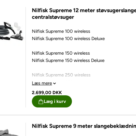
Nilfisk Supreme 12 meter støvsugerslang
centralstøvsuger
Nilfisk Supreme 100 wireless
Nilfisk Supreme 100 wireless Deluxe
Nilfisk Supreme 150 wireless
Nilfisk Supreme 150 wireless Deluxe
Nilfisk Supreme 250 wireless
Nilfisk Supreme 250 wireless Deluxe
Læs mere
2.699,00
DKK
Læg i kurv
Komplet sæt med slange, mundstykker og
teleskoprør samt sender med ledning.
Nilfisk Supreme 9 meter slangebeklædning