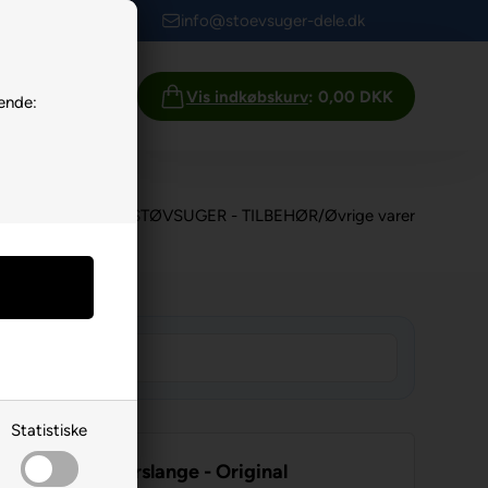
info@stoevsuger-dele.dk
Info
Vis indkøbskurv
: 0,00 DKK
ende:
UPREME CENTRALSTØVSUGER - TILBEHØR
/
Øvrige varer
Statistiske
ntral støvsugerslange - Original