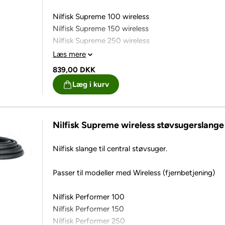
Nilfisk Supreme 100 wireless
Nilfisk Supreme 150 wireless
Nilfisk Supreme 250 wireless
Nilfisk Supreme LCD display (Håndtag)
Læs mere
839,00
DKK
Nilfisk Performer 100 wireless
Læg i kurv
Nilfisk Performer 150 wireless
Nilfisk Performer 250 wireless
Nilfisk Supreme wireless støvsugerslange 
Nilfisk All in 1 150 Wireless+
Nilfisk All in 1 150 Deluxe
Nilfisk slange til central støvsuger.
Nilfisk All in 1 250 Wireless+
Passer til modeller med Wireless (fjernbetjening)
Nilfisk All in 1 250 Deluxe
Nilfisk Performer 100
Nilfisk All in 1 LCD Wireless
Nilfisk Performer 150
Nilfisk All in 1 LCD Deluxe
Nilfisk Performer 250