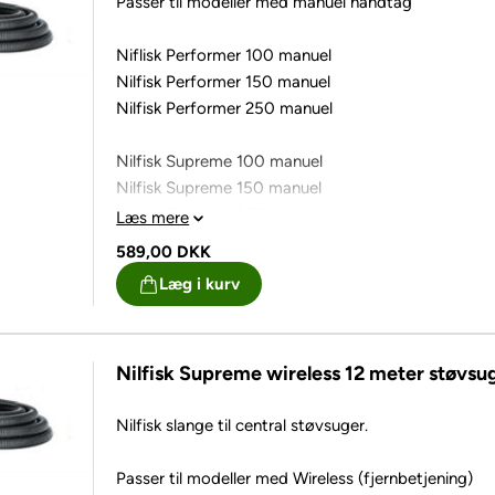
Passer til modeller med manuel håndtag
Nilfisk All in 1 150 Wireless+
Nilfisk All in 1 150 Deluxe
Niflisk Performer 100 manuel
Nilfisk Performer 150 manuel
Nilfisk All in 1 250 Wireless+
Nilfisk Performer 250 manuel
Nilfisk All in 1 250 Deluxe
Nilfisk Supreme 100 manuel
Nilfisk All in 1 LCD Wireless
Nilfisk Supreme 150 manuel
Nilfisk All in 1 LCD Deluxe
Nilfisk Supreme 250 manuel
Læs mere
Original slange på 12 meter til Nilfisk centralstøvsu
589,00
DKK
Læg i kurv
Nilfisk Supreme wireless 12 meter støvsug
Nilfisk slange til central støvsuger.
Passer til modeller med Wireless (fjernbetjening)