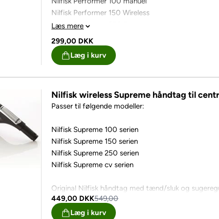
Nilfisk Performer 100 manuel
Nilfisk Performer 150 Wireless
Nilfisk Performer 250 Deluxe
Læs mere
Nilfisk Performer 160 on/off
299,00
DKK
Nilfisk Performer 260 on/off
Læg i kurv
Nilfisk Performer 260 RRC
Original Nilfisk kombimundstykke
Nilfisk wireless Supreme håndtag til centr
Passer til følgende modeller:
Nilfisk Supreme 100 serien
Nilfisk Supreme 150 serien
Nilfisk Supreme 250 serien
Nilfisk Supreme cv serien
Original Nilfisk håndtag med tænd/sluk og sugereg
449,00
DKK
549,00
Læg i kurv