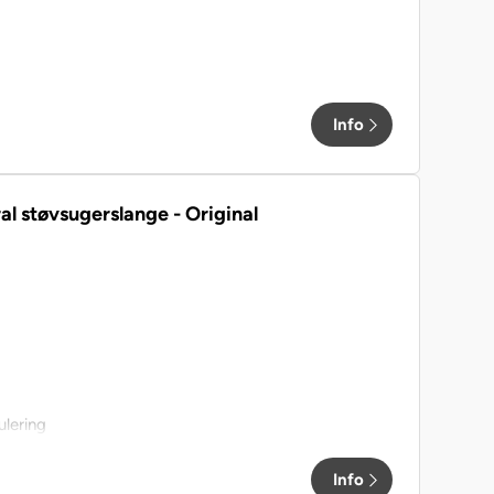
Info
al støvsugerslange - Original
ulering
Info