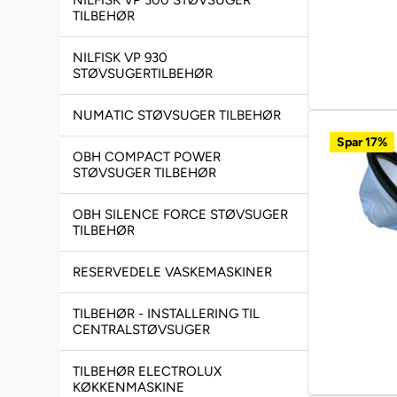
NILFISK VP 300 STØVSUGER
TILBEHØR
NILFISK VP 930
STØVSUGERTILBEHØR
NUMATIC STØVSUGER TILBEHØR
Spar 17%
OBH COMPACT POWER
STØVSUGER TILBEHØR
OBH SILENCE FORCE STØVSUGER
TILBEHØR
RESERVEDELE VASKEMASKINER
TILBEHØR - INSTALLERING TIL
CENTRALSTØVSUGER
TILBEHØR ELECTROLUX
KØKKENMASKINE