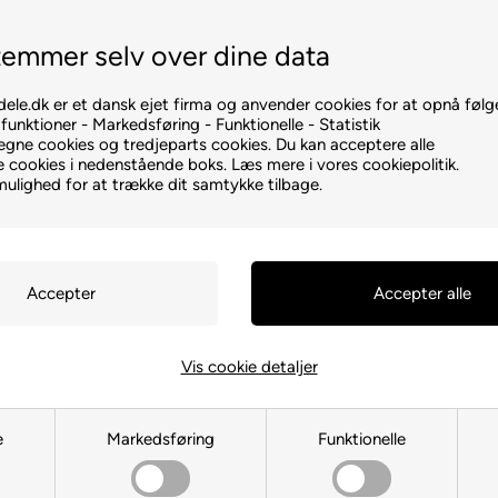
Vi sender inden kl. 15.00
+45 93806701
emmer selv over dine data
ele.dk er et dansk ejet firma og anvender cookies for at opnå følg
unktioner - Markedsføring - Funktionelle - Statistik
egne cookies og tredjeparts cookies. Du kan acceptere alle
te cookies i nedenstående boks. Læs mere i vores cookiepolitik.
mulighed for at trække dit samtykke tilbage.
ØVSUGER - TILBEHØR
Du er her:
NILFISK S
Vis cookie detaljer
e
Markedsføring
Funktionelle
Nilfisk Supreme LCD Deluxe håndtag til ce