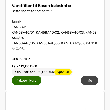
Vandfilter til Bosch køleskabe
Dette vandfilter passer til :
Bosch:
KAN58A10,
KAN58A40/01, KAN58A40/02, KAN58A40/03, KAN58
A40/04,
KAN58A40/05, KAN58A40/06, KAN58A40/07, KAN58
A40/08,
Læs mere
KAN58A40AU/01, KAN58A40AU/02, KAN58A40AU/03
,
1 stk.
119,00
DKK
KAN58A40AU/04, KAN58A40AU/05,
Køb 2 stk.
for
230,00
DKK
Spar 3%
Læg i kurv
Info
KAN58A40GB/01, KAN58A40GB/02, KAN58A40GB/0
3,
KAN58A40GB/04, KAN58A40GB/05, KAN58A40GB/0
6,
KAN58A40GB/07, KAN58A40GB/08, KAN58A40GB/0