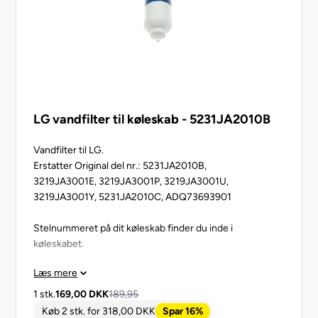
LG vandfilter til køleskab - 5231JA2010B
Vandfilter til LG.
Erstatter Original del nr.: 5231JA2010B,
3219JA3001E, 3219JA3001P, 3219JA3001U,
3219JA3001Y, 5231JA2010C, ADQ73693901
Stelnummeret på dit køleskab finder du inde i
køleskabet.
Læs mere
Passer til følgende LG køleskabe:
1 stk.
169,00
DKK
189,95
GC-L207TTQA.CTIQGSF, GC-
Køb 2 stk.
for
318,00
DKK
Spar 16%
P207TLQA.CGSQGSF, GC-P217LGJV.CWHQGSF, GC-