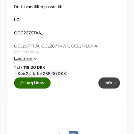
Dette vandfilter passer til:
LG:
GCG227STAA,
GCL207TTJA, GCL207TVWK, GCL217LGNA,
GCL227STJA,
Læs mere
GCP207TLQA, GCP207TTJA, GCP227STJA,
1 stk.
119,00
DKK
Køb 2 stk.
for
258,00
DKK
GR267EJF, GR267THF,
Læg i kurv
Info
GRB218JUD,
GRG217PGA, GRG217PGAA, GRG227STBA,
GRL1960TQA, GRL1966TLQA, GRL196TLQA,
GRL197QBQA, GRL197QLJA, GRL197QLQA,
GRL197QLQK, GRL197QTQA, GRL197QTQK,