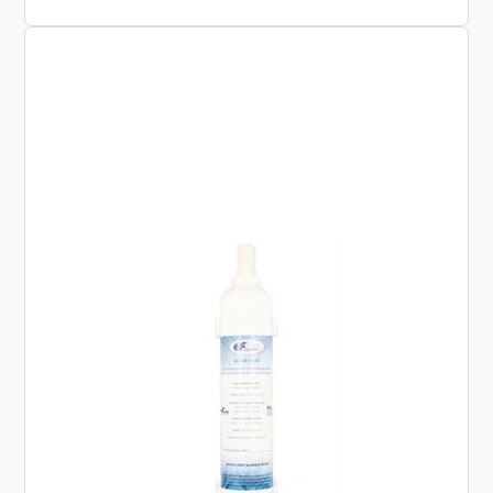
dig den optimale kaffesmag.
Indhold:
3 stk. Vandfilter