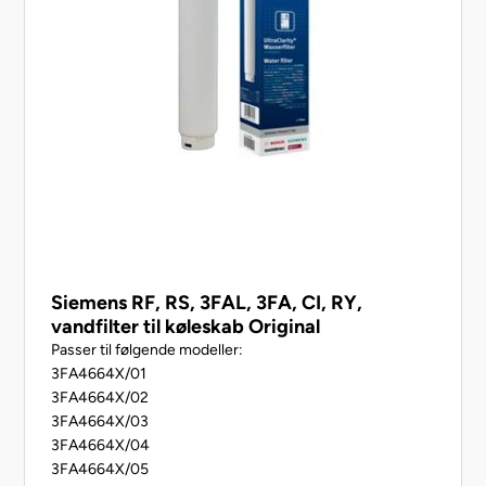
KAD90AI30/12
KAD90VB20/09
KAD90VB204/06
KAD90VB20G/09
Siemens RF, RS, 3FAL, 3FA, CI, RY,
vandfilter til køleskab Original
Passer til følgende modeller:
3FA4664X/01
3FA4664X/02
3FA4664X/03
3FA4664X/04
3FA4664X/05