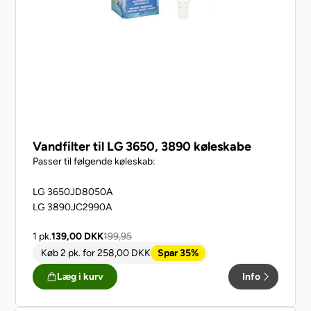
Vandfilter til LG 3650, 3890 køleskabe
Passer til følgende køleskab:
LG 3650JD8050A
LG 3890JC2990A
1 pk.
139,00
DKK
199,95
Køb 2 pk.
for
258,00
DKK
Spar 35%
Læg i kurv
Info