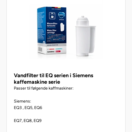
9,
KAN58A40GB/10,
KAN58A40J/01, KAN58A40J/02, KAN58A40J/03,
KAN58A50,
KAN58A70,
KAN58P90/01, KAN58P90/02, KAN58P90/03,
KAN58P90/04,
KAN58P90/05, KAN58P90/06, KAN58P90/07,
KAN58P90/08,
KAN58P90/09,
Vandfilter til EQ serien i Siemens
kaffemaskine serie
Passer til følgende kaffmaskiner:
Siemens:
EQ3 , EQ5, EQ6
EQ7, EQ8, EQ9