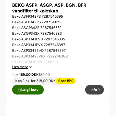
BEKO ASFP, ASGP, ASP, BGN, BFR
vandfilter til køleskab
Beko ASFP342PS 7287546395
Beko ASFP342PS 7287541292
Beko ASGP342B 7287546332
Beko ASGP342X 7287546383
Beko ASP3341EVB 7287546335
Beko ASP3341EVX 7287546387
Beko ASP3342EVD 7287546397
Beko ASP3342EVPX 7292246388
Beko ASP341B 7287548731
Læs mere
Beko ASP341S 7287548791
Beko ASP341X 7287548785
1 pk.
169,00
DKK
189,00
Beko ASPM341LPX 7287546388
Køb 2 pk.
for
318,00
DKK
Spar 15%
Beko ASPM341PX 7287546392
Læg i kurv
Info
Beko BFR615DDX 7299442484
Beko BFR630DB 7295342430
Beko BFR630DX 7295342486
Beko BGN532DXP 7295544084
Beko BGN532DXP/DFSTHG91626NE 7295542792