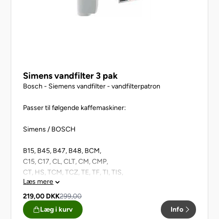
Simens vandfilter 3 pak
Bosch - Siemens vandfilter - vandfilterpatron
Passer til følgende kaffemaskiner:
Simens / BOSCH
B15, B45, B47, B48, BCM,
C15, C17, CL, CLT, CM, CMP,
CT, HS, TCM, TCZ, TE, TF, TI, TIS,
Læs mere
TIG, TP, TQ
219,00
DKK
299,00
Brita Intenza vandfilter, skift dit vandfilter ud og
Læg i kurv
Info
forlæng levetiden på din kaffemaskine samt sikre