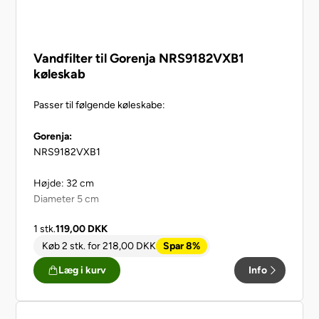
Vandfilter til Gorenja NRS9182VXB1
køleskab
Passer til følgende køleskabe:
Gorenja:
NRS9182VXB1
Højde: 32 cm
Diameter 5 cm
1 stk.
119,00
DKK
Køb 2 stk.
for
218,00
DKK
Spar 8%
Læg i kurv
Info