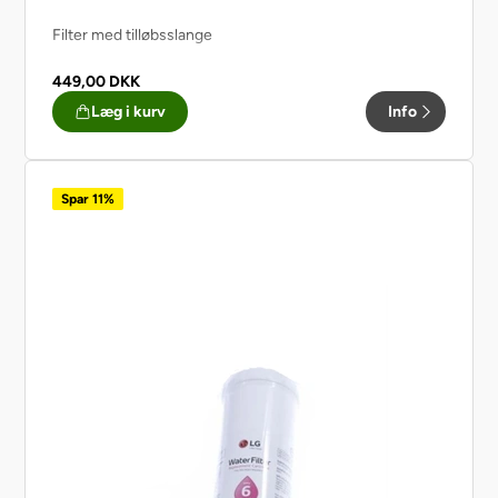
Filter med tilløbsslange
449,00
DKK
Læg i kurv
Info
Spar 11%