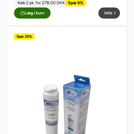
Køb 2 pk.
for
278,00
DKK
Spar 6%
Læg i kurv
Info
Spar 25%