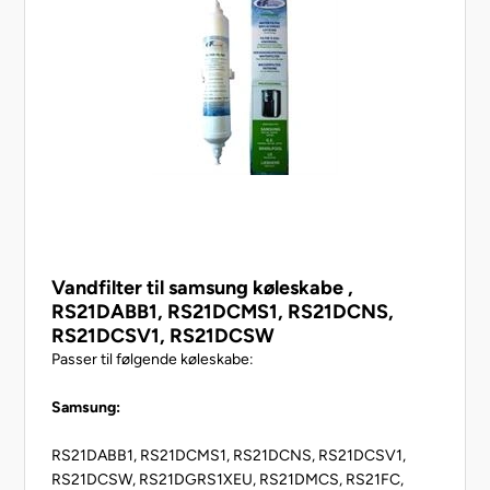
GRL197QUQA, GRL197QUQK, GRL197QVQA,
GRL197QVQK, GRL2060TQA, GRL2067TTQA,
GRL206CPQA, GRL206CVQ, GRL206CVQA,
GRL2070EWE, GRL2072EQ, GRL2075DXUA,
GRL2076EXE, GRL207BQ, GRL207CBQA,
GRL207CLQA, GRL207CVQA, GRL207DBQ,
GRL207DEQ, GRL207DTQ, GRL207DTZA,
GRL207DUZA, GRL207DVQ, GRL207DVUA,
GRL207DVZ, GRL207DVZA, GRL207DXZ,
GRL207DXZA, GRL207EQ, GRL207ER, GRL207GTGA,
GRL207GUGA, GRL207GVZA,
GRL207NAZA, GRL207NGUA, GRL207NGZA,
Vandfilter til samsung køleskabe ,
GRL207NSUA, GRL207QUJA, GRL207QVJA,
RS21DABB1, RS21DCMS1, RS21DCNS,
RS21DCSV1, RS21DCSW
Passer til følgende køleskabe:
Samsung:
RS21DABB1, RS21DCMS1, RS21DCNS, RS21DCSV1,
RS21DCSW, RS21DGRS1XEU, RS21DMCS, RS21FC,