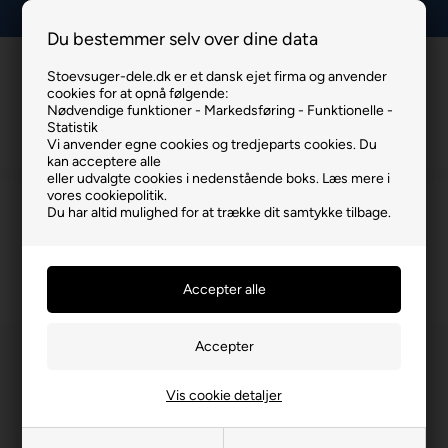
Vi sender inden kl. 15.00
Du bestemmer selv over dine data
Stoevsuger-dele.dk er et dansk ejet firma og anvender
Info
Kurv
Menu
cookies for at opnå følgende:
Nødvendige funktioner - Markedsføring - Funktionelle -
Statistik
Vi anvender egne cookies og tredjeparts cookies. Du
kan acceptere alle
eller udvalgte cookies i nedenstående boks. Læs mere i
vores cookiepolitik.
Vandfilter
Du har altid mulighed for at trække dit samtykke tilbage.
Du er her:
Vandfilter
Vis cookie detaljer
Spar 11%