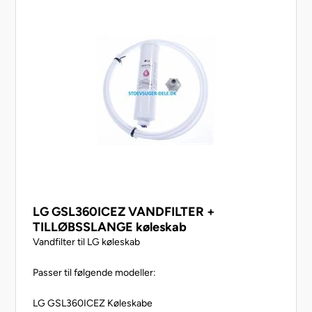
Beko D003DUAL/VISAH9G92617NE 7245145782
Beko Dummy_G91652NE 7291848795
Beko Dummy_pc_V3_A+ 7287547397
Beko GL32APB 7245246335
Beko GN134635ZDX/DASEH9G91624NEL 729944868
LG GSL360ICEZ VANDFILTER +
TILLØBSSLANGE køleskab
Vandfilter til LG køleskab
Passer til følgende modeller:
LG GSL360ICEZ Køleskabe