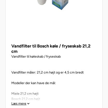
Vandfilter til Bosch køle / fryseskab 21,2
cm
Vandfilter til køleskab / fryseskab
Vandfilter måler: 21,2 cm højt og er 4,5 cm bredt
Modeller der kan have de mål:
Miele 21,2 cm højt
Bosch 21,2 cm højt
Læs mere
Siemens 21,2 cm højt