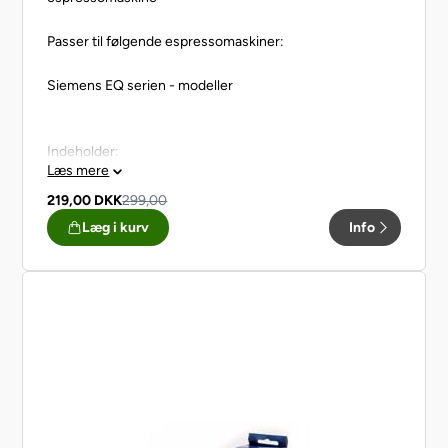
Passer til følgende espressomaskiner:
Siemens EQ serien - modeller
Indeholder:
Læs mere
1 stk. Filter
10 stk. Rengøringstabletter
219,00
DKK
299,00
3 stk. Afkalkningstabletter
Læg i kurv
Info
1 stk. Rengørringsbørste