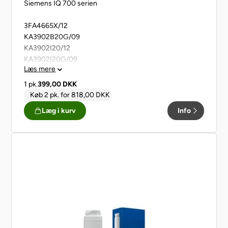
Siemens IQ 700 serien
3FA4665X/12
KA3902B20G/09
KA3902I20/12
KA3902I20G/09
Læs mere
KA3923IE0/01
KA3923IE0G/01
1 pk.
399,00
DKK
KA90DAI30/12
Køb 2 pk.
for
818,00
DKK
KA90DVI20/11
Læg i kurv
Info
KA90DVI20G/06
KA90DVI30/11
KA90GAI20/12
KA90GAI20N/12
KA93DAIEP/01
KA93DVIFP/01
KA93DVIFPG/01
KA93GAI30M/01
KA93GAI30N/01
KA93GAIDP/01
KA93GAIEP/01