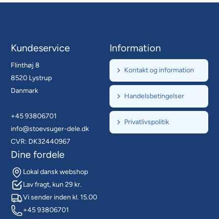
Kundeservice
Information
Flinthøj 8
Kontakt og information
8520 Lystrup
Danmark
Handelsbetingelser
+45 93806701
Privatlivspolitik
info@stoevsuger-dele.dk
CVR: DK32440967
Dine fordele
Lokal dansk webshop
Lav fragt, kun 29 kr.
Vi sender inden kl. 15.00
+45 93806701